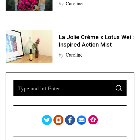
by
Caroline
S
e
a
La Jolie Crème x Lotus Wei :
r
Inspired Action Mist
c
by
Caroline
h
f
o
r
S
:
S
e
E
A
a
R
C
H
r
c
h
f