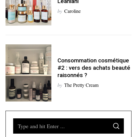
Leahlani
by
Caroline
S
e
a
r
Consommation cosmétique
c
#2 : vers des achats beauté
h
raisonnés ?
f
by
The Pretty Cream
o
r
:
S
S
e
E
A