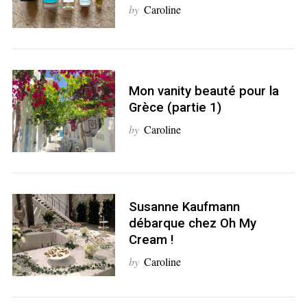
by
Caroline
Mon vanity beauté pour la
Grèce (partie 1)
by
Caroline
Susanne Kaufmann
débarque chez Oh My
Cream !
by
Caroline
S
e