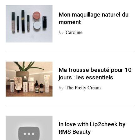
a
r
Mon maquillage naturel du
c
moment
h
by
Caroline
f
o
r
:
Ma trousse beauté pour 10
jours : les essentiels
by
The Pretty Cream
In love with Lip2cheek by
RMS Beauty