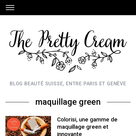
BLOG BEAUTÉ SUISSE, ENTRE PARIS ET GENÈVE
maquillage green
Colorisi, une gamme de
maquillage green et
innovante
S