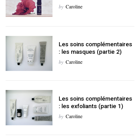
by
Caroline
Les soins complémentaires
: les masques (partie 2)
by
Caroline
S
e
a
r
Les soins complémentaires
c
h
: les exfoliants (partie 1)
f
by
Caroline
o
r
: