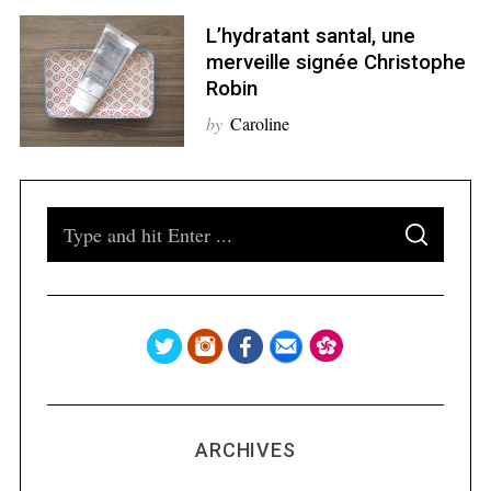
L’hydratant santal, une
merveille signée Christophe
Robin
by
Caroline
S
S
e
E
A
a
R
C
H
r
c
h
f
o
ARCHIVES
r