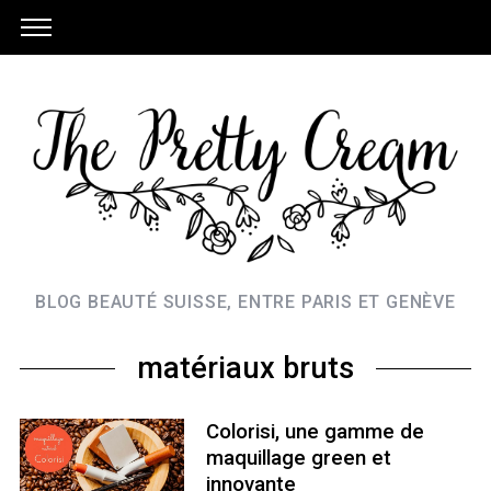
BLOG BEAUTÉ SUISSE, ENTRE PARIS ET GENÈVE
matériaux bruts
Colorisi, une gamme de
maquillage green et
innovante
S