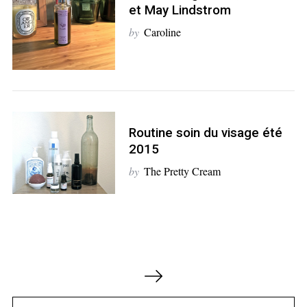
et May Lindstrom
by
Caroline
Routine soin du visage été
2015
by
The Pretty Cream
N
a
v