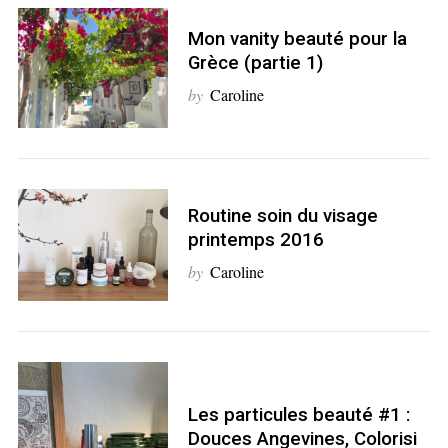
Mon vanity beauté pour la
Grèce (partie 1)
S
by
Caroline
e
a
r
c
h
f
Routine soin du visage
o
printemps 2016
r
by
Caroline
:
Les particules beauté #1 :
Douces Angevines, Colorisi