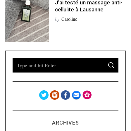
J’ai testé un massage anti-
cellulite à Lausanne
S
by
Caroline
e
a
r
c
h
f
o
S
r
S
e
E
:
A
a
R
C
H
r
c
h
f
o
ARCHIVES
r