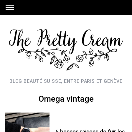
BLOG BEAUTÉ SUISSE, ENTRE PARIS ET GENÈVE
Omega vintage
5 bonnes raisons de fuir les