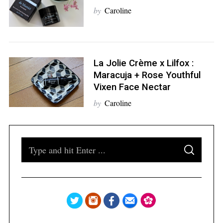
by
Caroline
S
e
a
La Jolie Crème x Lilfox :
r
Maracuja + Rose Youthful
c
Vixen Face Nectar
h
by
Caroline
f
o
r
:
S
S
e
E
A
a
R
C
H
r
c
h