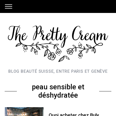
BLOG BEAUTÉ SUISSE, ENTRE PARIS ET GENÈVE
peau sensible et
déshydratée
Quoi acheter chez Buly