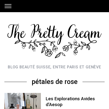
BLOG BEAUTÉ SUISSE, ENTRE PARIS ET GENÈVE
pétales de rose
Les Explorations Avides
d’Aesop
S