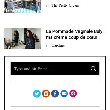
by
The Pretty Cream
S
e
a
La Pommade Virginale Buly :
r
ma crème coup de cœur
c
h
by
Caroline
f
o
r
S
:
S
e
E
A
a
R
C
H
r
c
h
f