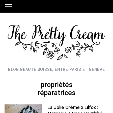
BLOG BEAUTÉ SUISSE, ENTRE PARIS ET GENÈVE
propriétés
réparatrices
La Jolie Crème x Lilfox :