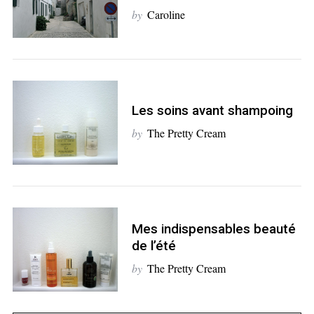
by
Caroline
S
Les soins avant shampoing
e
by
The Pretty Cream
a
r
c
h
f
o
Mes indispensables beauté
r
de l’été
:
by
The Pretty Cream