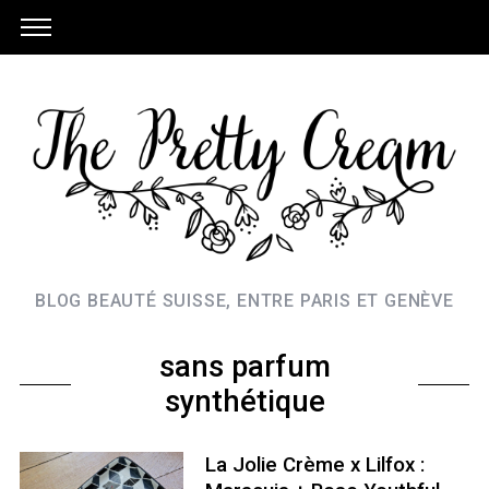
BLOG BEAUTÉ SUISSE, ENTRE PARIS ET GENÈVE
sans parfum
synthétique
La Jolie Crème x Lilfox :