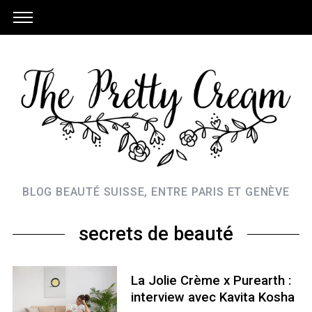
BLOG BEAUTÉ SUISSE, ENTRE PARIS ET GENÈVE
secrets de beauté
La Jolie Crème x Purearth :
interview avec Kavita Kosha
S