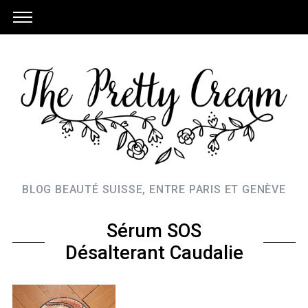
BLOG BEAUTÉ SUISSE, ENTRE PARIS ET GENÈVE
Sérum SOS
Désalterant Caudalie