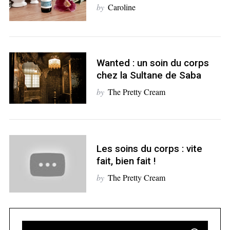
by
Caroline
Wanted : un soin du corps
S
chez la Sultane de Saba
e
by
The Pretty Cream
a
r
c
h
f
Les soins du corps : vite
o
fait, bien fait !
r
:
by
The Pretty Cream
S