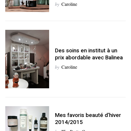
by
Caroline
Des soins en institut à un
S
prix abordable avec Balinea
e
by
Caroline
a
r
c
h
f
o
r
:
Mes favoris beauté d’hiver
2014/2015