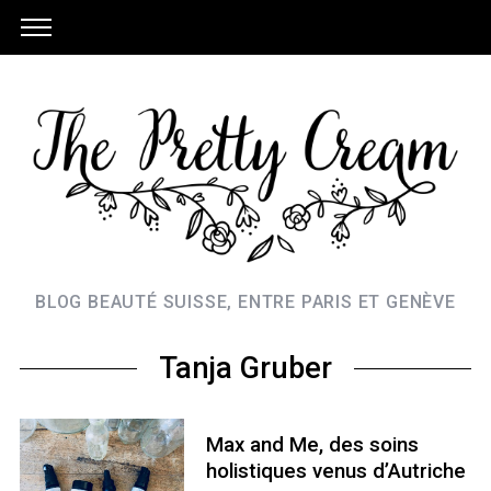
BLOG BEAUTÉ SUISSE, ENTRE PARIS ET GENÈVE
Tanja Gruber
Max and Me, des soins
holistiques venus d’Autriche
S