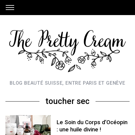
BLOG BEAUTÉ SUISSE, ENTRE PARIS ET GENÈVE
toucher sec
Le Soin du Corps d’Océopin
: une huile divine !
S