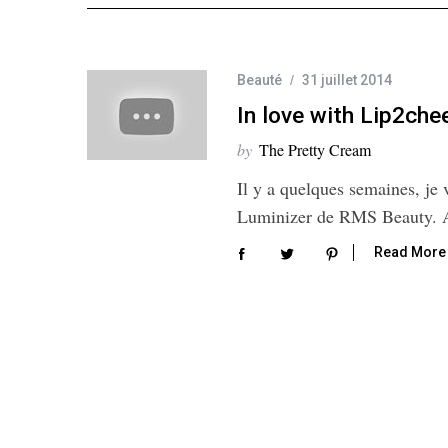
e
a
r
Beauté
31 juillet 2014
c
h
In love with Lip2ch
f
by
The Pretty Cream
o
r
Il y a quelques semaines, je 
:
Luminizer de RMS Beauty. A
Read More