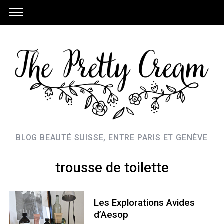
BLOG BEAUTÉ SUISSE, ENTRE PARIS ET GENÈVE
trousse de toilette
Les Explorations Avides
d’Aesop
S