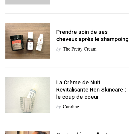
r
c
h
f
o
Prendre soin de ses
r
cheveux après le shampoing
:
by
The Pretty Cream
La Crème de Nuit
Revitalisante Ren Skincare :
le coup de coeur
by
Caroline