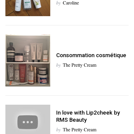
by
Caroline
Consommation cosmétique
by
The Pretty Cream
In love with Lip2cheek by
S
RMS Beauty
e
by
The Pretty Cream
a