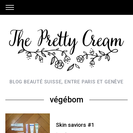
BLOG BEAUTÉ SUISSE, ENTRE PARIS ET GENÈVE
végébom
Skin saviors #1