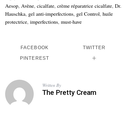
Aesop
,
Avène
,
cicalfate
,
crème réparatrice cicalfate
,
Dr.
Hauschka
,
gel anti-imperfections
,
gel Control
,
huile
protectrice
,
imperfections
,
must-have
FACEBOOK
TWITTER
S
PINTEREST
e
a
r
c
Written By
h
The Pretty Cream
f
o
r
: