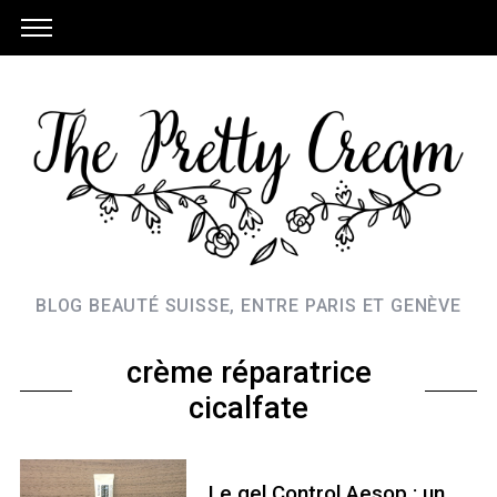
BLOG BEAUTÉ SUISSE, ENTRE PARIS ET GENÈVE
crème réparatrice
cicalfate
Le gel Control Aesop : un