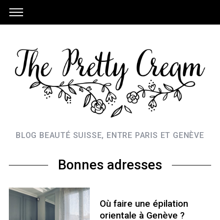
BLOG BEAUTÉ SUISSE, ENTRE PARIS ET GENÈVE
Bonnes adresses
S
e
Où faire une épilation
a
orientale à Genève ?