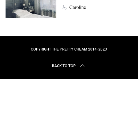
r
by
Caroline
c
h
f
o
r
:
COPYRIGHT THE PRETTY CREAM 2014-2023
BACK TO TOP