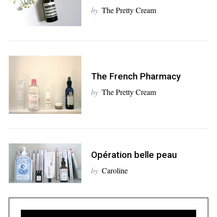
by
The Pretty Cream
S
The French Pharmacy
e
a
by
The Pretty Cream
r
c
h
f
o
Opération belle peau
r
:
by
Caroline
S