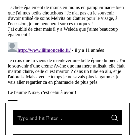
S
S
e
E
A
a
R
C