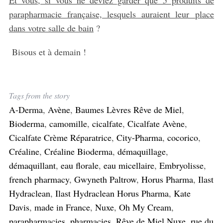
S
parapharmacie française, lesquels auraient leur place
e
dans votre salle de bain
?
a
r
Bisous et à demain !
c
h
f
o
Tags from the story
r
:
A-Derma
,
Avène
,
Baumes Lèvres Rêve de Miel
,
Bioderma
,
camomille
,
cicalfate
,
Cicalfate Avène
,
Cicalfate Crème Réparatrice
,
City-Pharma
,
cocorico
,
Créaline
,
Créaline Bioderma
,
démaquillage
,
démaquillant
,
eau florale
,
eau micellaire
,
Embryolisse
,
french pharmacy
,
Gwyneth Paltrow
,
Horus Pharma
,
Ilast
Hydraclean
,
Ilast Hydraclean Horus Pharma
,
Kate
Davis
,
made in France
,
Nuxe
,
Oh My Cream
,
parapharmacies
,
pharmacies
,
Rêve de Miel Nuxe
,
rue du