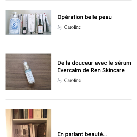
S
e
a
Opération belle peau
r
by
Caroline
c
h
f
o
r
De la douceur avec le sérum
:
Evercalm de Ren Skincare
by
Caroline
En parlant beauté…