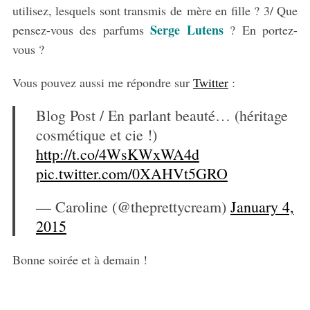
utilisez, lesquels sont transmis de mère en fille ? 3/ Que
Serge Lutens
pensez-vous des parfums
? En portez-
vous ?
S
e
Vous pouvez aussi me répondre sur
Twitter
:
a
r
Blog Post / En parlant beauté… (héritage
c
cosmétique et cie !)
h
http://t.co/4WsKWxWA4d
f
pic.twitter.com/0XAHVt5GRO
o
r
:
— Caroline (@theprettycream)
January 4,
2015
Bonne soirée et à demain !