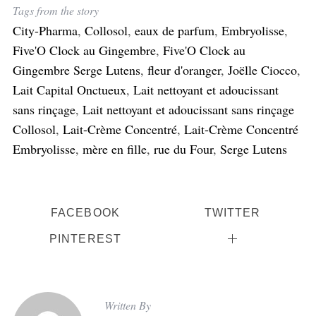
Tags from the story
City-Pharma
,
Collosol
,
eaux de parfum
,
Embryolisse
,
Five'O Clock au Gingembre
,
Five'O Clock au
Gingembre Serge Lutens
,
fleur d'oranger
,
Joëlle Ciocco
,
Lait Capital Onctueux
,
Lait nettoyant et adoucissant
sans rinçage
,
Lait nettoyant et adoucissant sans rinçage
Collosol
,
Lait-Crème Concentré
,
Lait-Crème Concentré
Embryolisse
,
mère en fille
,
rue du Four
,
Serge Lutens
FACEBOOK
TWITTER
PINTEREST
Written By