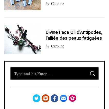
by
Caroline
S
e
a
Divine Face Oil d’Antipodes,
r
l’alliée des peaux fatiguées
c
h
by
Caroline
f
o
r
:
S
S
e
E
A
a
R
C
H
r
c
h