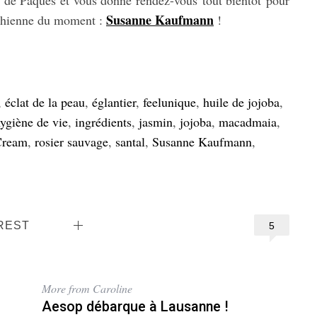
 de Pâques et vous donne rendez-vous tout bientôt pour
Susanne Kaufmann
richienne du moment :
!
,
éclat de la peau
,
églantier
,
feelunique
,
huile de jojoba
,
ygiène de vie
,
ingrédients
,
jasmin
,
jojoba
,
macadmaia
,
Cream
,
rosier sauvage
,
santal
,
Susanne Kaufmann
,
REST
5
More from Caroline
Aesop débarque à Lausanne !