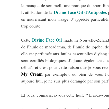
le manque de sommeil, une pratique du sport limit
Divine Face Oil d’Antipodes
L’utilisation de la
p
en nourrissant mon visage. J’apprécie particulièr
trop courte.
Divine Face Oil
Cette
made in Nouvelle-Zélande 
de l’huile de macadamia, de l’huile de jojoba, de 
elle est parfumée aux huiles essentielles d’ylang 
sont certifiés biologiques. J’ajoute également q
début), et c’est pour cette raison que je vous r
My Cream
par exemple), ou bien de vous l’o
aujourd’hui, je ne suis plus dérangée par son par
S
Et vous, connaissez-vous cette huile ? L’avez-vou
e
a
r