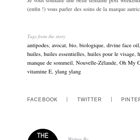
Je vous souhaite une belle semaine post weekend
c
(enfin !) vous parler des soins de la marque aut
h
f
o
r
Tags from the story
:
antipodes
,
avocat
,
bio
,
biologique
,
divine face oil
huiles
,
huiles essentielles
,
huiles pour le visage
,
h
manque de sommeil
,
Nouvelle-Zélande
,
Oh My 
vitamine E
,
ylang ylang
FACEBOOK
TWITTER
PINTE
Written By