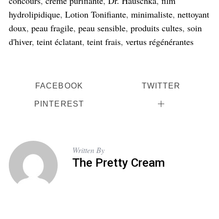
concours
,
crème purifiante
,
Dr. Hauschka
,
film
hydrolipidique
,
Lotion Tonifiante
,
minimaliste
,
nettoyant
doux
,
peau fragile
,
peau sensible
,
produits cultes
,
soin
d'hiver
,
teint éclatant
,
teint frais
,
vertus régénérantes
FACEBOOK
TWITTER
PINTEREST
Written By
The Pretty Cream