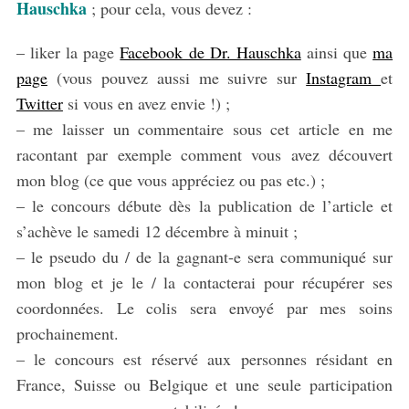
e
Hauschka
; pour cela, vous devez :
a
r
– liker la page
Facebook de Dr. Hauschka
ainsi que
ma
c
page
(vous pouvez aussi me suivre sur
Instagram
et
h
Twitter
si vous en avez envie !) ;
f
o
– me laisser un commentaire sous cet article en me
r
racontant par exemple comment vous avez découvert
:
mon blog (ce que vous appréciez ou pas etc.) ;
– le concours débute dès la publication de l’article et
s’achève le samedi 12 décembre à minuit ;
– le pseudo du / de la gagnant-e sera communiqué sur
mon blog et je le / la contacterai pour récupérer ses
coordonnées. Le colis sera envoyé par mes soins
prochainement.
– le concours est réservé aux personnes résidant en
France, Suisse ou Belgique et une seule participation