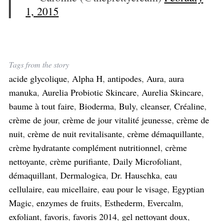
1, 2015
Tags from the story
acide glycolique
,
Alpha H
,
antipodes
,
Aura
,
aura
manuka
,
Aurelia Probiotic Skincare
,
Aurelia Skincare
,
baume à tout faire
,
Bioderma
,
Buly
,
cleanser
,
Créaline
,
crème de jour
,
crème de jour vitalité jeunesse
,
crème de
nuit
,
crème de nuit revitalisante
,
crème démaquillante
,
crème hydratante complément nutritionnel
,
crème
nettoyante
,
crème purifiante
,
Daily Microfoliant
,
démaquillant
,
Dermalogica
,
Dr. Hauschka
,
eau
cellulaire
,
eau micellaire
,
eau pour le visage
,
Egyptian
Magic
,
enzymes de fruits
,
Esthederm
,
Evercalm
,
exfoliant
,
favoris
,
favoris 2014
,
gel nettoyant doux
,