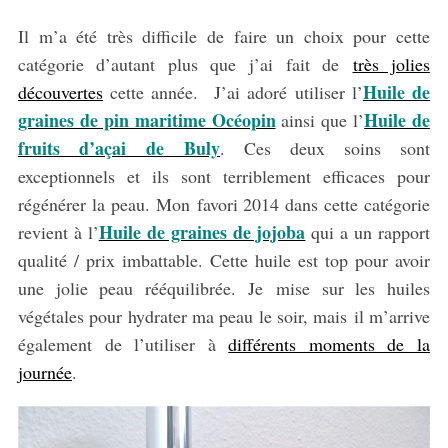
S
e
Il m’a été très difficile de faire un choix pour cette
a
catégorie d’autant plus que j’ai fait de
très jolies
r
Huile de
découvertes
cette année. J’ai adoré utiliser l’
c
h
graines de pin maritime Océopin
Huile de
ainsi que l’
f
fruits d’açai de
Buly
. Ces deux soins sont
o
exceptionnels et ils sont terriblement efficaces pour
r
régénérer la peau. Mon favori 2014 dans cette catégorie
:
Huile de graines de jojoba
revient à l’
qui a un rapport
qualité / prix imbattable. Cette huile est top pour avoir
une jolie peau rééquilibrée. Je mise sur les huiles
végétales pour hydrater ma peau le soir, mais il m’arrive
également de l’utiliser à
différents moments de la
journée
.