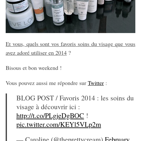
Et vous, quels sont vos favoris soins du visage que vous
avez adoré utiliser en 2014
?
Bisous et bon weekend !
Vous pouvez aussi me répondre sur
Twitter
:
BLOG POST / Favoris 2014 : les soins du
visage à découvrir ici :
http://t.co/PLgjeDgBOC
!
pic.twitter.com/KEYl5VLp2m
— Caroline (@theprettycream)
February